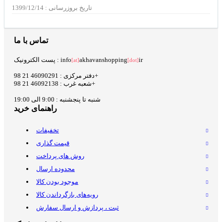
تاریخ بروزرسانی : 1399/12/14
تماس با ما
ir
akhavanshopping
پست الکترونیک : info
[at]
[dot]
دفتر مرکزی : 46090291 21 98+
شعبه غرب : 46092138 21 98+
شنبه تا پنجشنبه : 9:00 الی 19:00
راهنمای خرید
تخفیفات
قیمت گذاری
روش های پرداخت
محدوده ارسال
موجود بودن کالا
رویه‌های بازگرداندن کالا
ثبت ، پردازش و ارسال سفارش