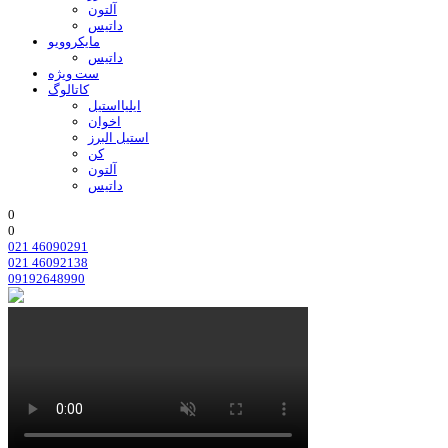
آلتون
داتیس
مایکروویو
داتیس
ست ویژه
کاتالوگ
ایلیااستیل
اخوان
استیل البرز
کن
آلتون
داتیس
0
0
021 46090291
021 46092138
09192648990