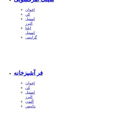
اخوان
کن
استیل
البرز
ایلیا
استیل
گرانیتی
فر آشپزخانه
اخوان
کن
استیل
البرز
آلتون
داتیس