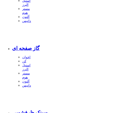
استیل
البرز
مستر
هوم
آلتون
داتیس
گاز صفحه ای
اخوان
کن
استیل
البرز
مستر
هوم
آلتون
داتیس
سینک ظرفشویی