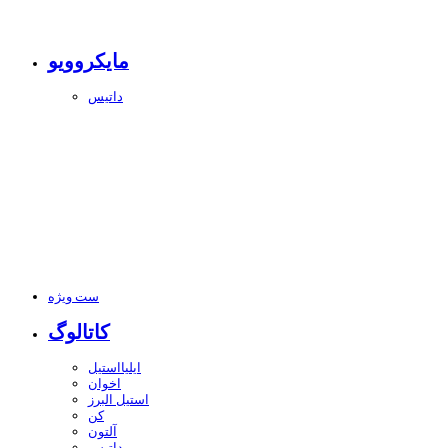
مایکروویو
داتیس
ست ویژه
کاتالوگ
ایلیااستیل
اخوان
استیل البرز
کن
آلتون
داتیس