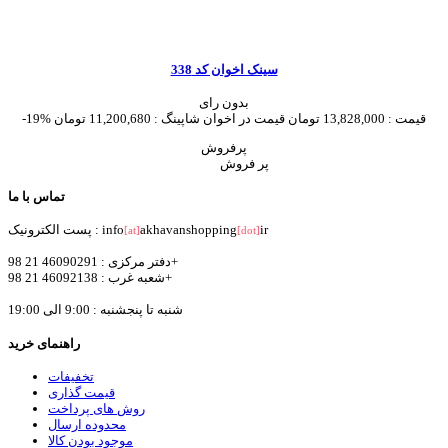
سینک اخوان کد 338
بدون رای
قیمت :
13,828,000 تومان
قیمت در اخوان شاپینگ :
11,200,680 تومان
-19%
پرفروش
تماس با ما
ir
akhavanshopping
پست الکترونیک : info
[at]
[dot]
دفتر مرکزی : 46090291 21 98+
شعبه غرب : 46092138 21 98+
شنبه تا پنجشنبه : 9:00 الی 19:00
راهنمای خرید
تخفیفات
قیمت گذاری
روش های پرداخت
محدوده ارسال
موجود بودن کالا