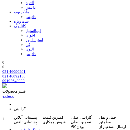
آلتون
داتیس
مایکروویو
داتیس
ست ویژه
کاتالوگ
ایلیااستیل
اخوان
استیل البرز
کن
آلتون
داتیس
0
0
021 46090291
021 46092138
09192648990
فیلتر محصولات
جستجو
گرانیتی
حمل و نقل
گارانتی اصلی
کمترین قیمت
پشتیبانی آنلاین
+
مطمئن
تضمین اصلی
فروش همکاری
پشتیبانی تلفنی
ارسال مستقیم از
بودن کالا
سینک ظرفشویی