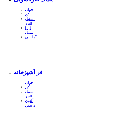
اخوان
کن
استیل
البرز
ایلیا
استیل
گرانیتی
فر آشپزخانه
اخوان
کن
استیل
البرز
آلتون
داتیس