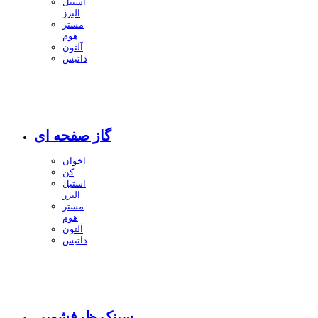
استیل
البرز
مستر
هوم
آلتون
داتیس
گاز صفحه ای
اخوان
کن
استیل
البرز
مستر
هوم
آلتون
داتیس
سینک ظرفشویی