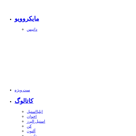
مایکروویو
داتیس
ست ویژه
کاتالوگ
ایلیااستیل
اخوان
استیل البرز
کن
آلتون
داتیس