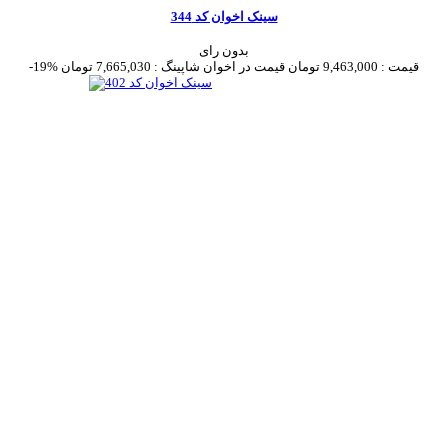
سینک اخوان کد 344
بدون رای
قیمت :
9,463,000 تومان
قیمت در اخوان شاپینگ :
7,665,030 تومان
-19%