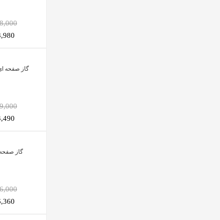
,258,000
028,980
گاز صفحه ای
,029,000
893,490
گاز صفحه ا
,156,000
276,360