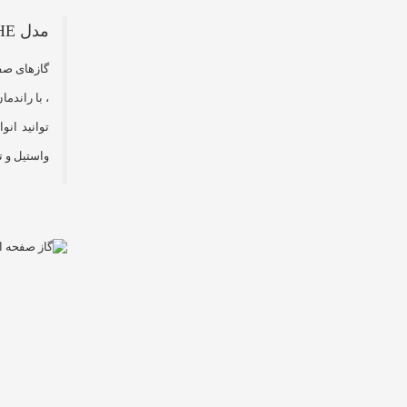
مدل HE
، با راندم
توانید ان
واستیل و تمام استیل از 2 شعله ت