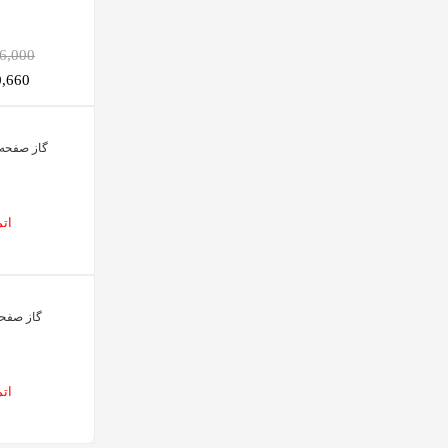
,186,000
590,660
گاز صفحه ای
ات
گاز صفحه 
ات