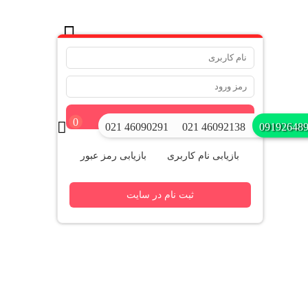
.
ورود
0
021 46090291
021 46092138
09192648
بازیابی نام کاربری
بازیابی رمز عبور
ثبت نام در سایت