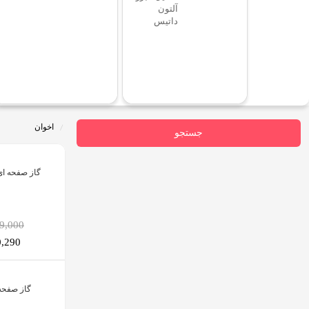
آلتون
داتیس
اخوان
جستجو
گاز صفحه ای
,309,000
880,290
گاز صفحه ا