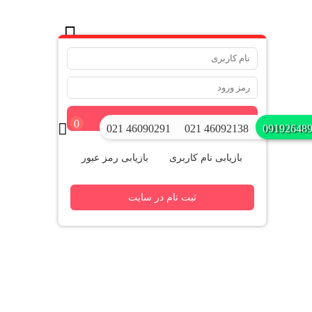
.
ورود
0
021 46090291
021 46092138
09192648
بازیابی نام کاربری
بازیابی رمز عبور
ثبت نام در سایت