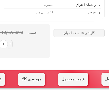
راندمان احتراق
معمولی
عرض
51 سانتی متر
12,673,000 تومان
قیمت :
گارانتی 18 ماهه اخوان
+
ل
قیمت محصول
موجودی کالا
ت