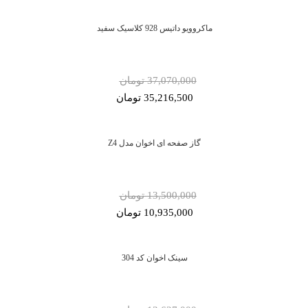
ماکروویو داتیس 928 کلاسیک سفید
37,070,000 تومان
35,216,500 تومان
گاز صفحه ای اخوان مدل Z4
13,500,000 تومان
10,935,000 تومان
سینک اخوان کد 304