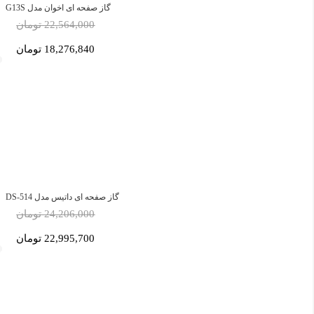
گاز صفحه ای اخوان مدل G13S
22,564,000 تومان
18,276,840 تومان
گاز صفحه ای داتیس مدل DS-514
24,206,000 تومان
22,995,700 تومان