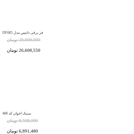
فر برقی داتیس مدل DF685
28,009,000 تومان
26,608,550 تومان
سینک اخوان کد 406
8,508,000 تومان
6,891,480 تومان