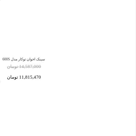
سینک اخوان توکار مدل 600S
14,587,000 تومان
11,815,470 تومان