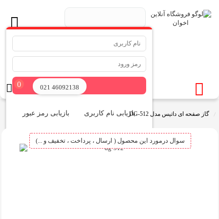
.
جستجو ...
0
ورود
021 46092138
بازیابی نام کاربری
بازیابی رمز عبور
گاز صفحه ای داتیس مدل DG-512
سوال درمورد این محصول ( ارسال ، پرداخت ، تخفیف و ...)
ثبت نام در سایت