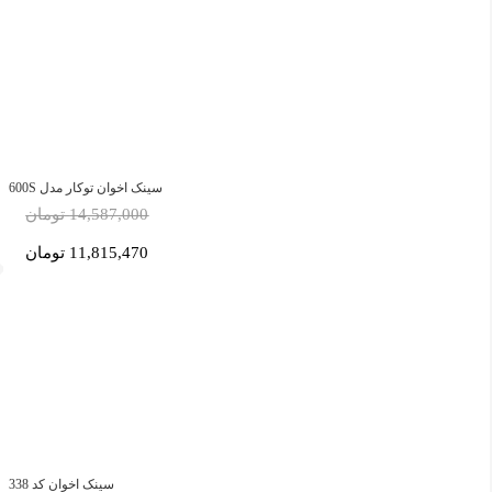
سینک اخوان توکار مدل 600S
14,587,000 تومان
11,815,470 تومان
سینک اخوان کد 338