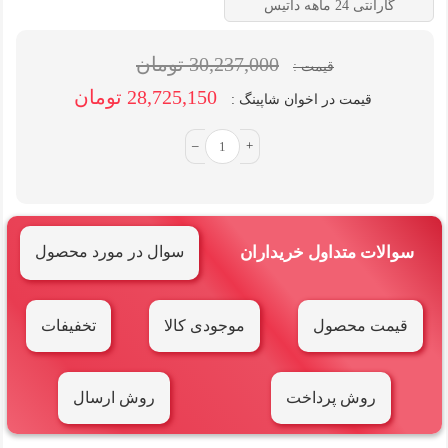
گارانتی 24 ماهه داتیس
30,237,000 تومان
قیمت :
28,725,150 تومان
قیمت در اخوان شاپینگ :
–
+
سوالات متداول خریداران
سوال در مورد محصول
قیمت محصول
موجودی کالا
تخفیفات
روش پرداخت
روش ارسال