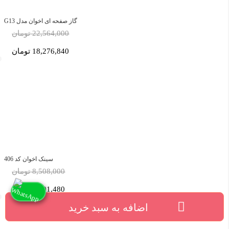
گاز صفحه ای اخوان مدل G13
22,564,000 تومان
18,276,840 تومان
سینک اخوان کد 406
8,508,000 تومان
6,891,480 تومان
اضافه به سبد خرید