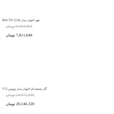
هود اخوان مدل H64-TW (214)
9,644,000 تومان
7,811,640 تومان
گاز صفحه ای اخوان مدل ونوس V13
24,872,000 تومان
20,146,320 تومان