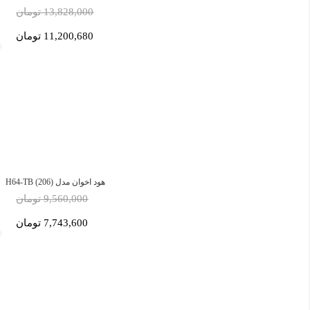
13,828,000 تومان
11,200,680 تومان
هود اخوان مدل H64-TB (206)
9,560,000 تومان
7,743,600 تومان