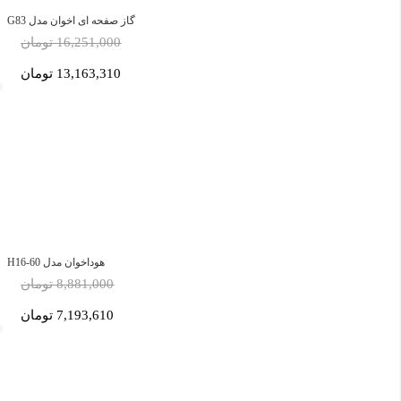
گاز صفحه ای اخوان مدل G83
16,251,000 تومان
13,163,310 تومان
هوداخوان مدل H16-60
8,881,000 تومان
7,193,610 تومان