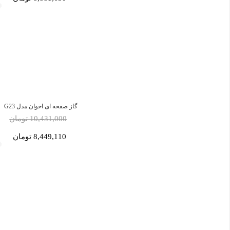
گاز صفحه ای اخوان مدل G23
10,431,000 تومان
8,449,110 تومان