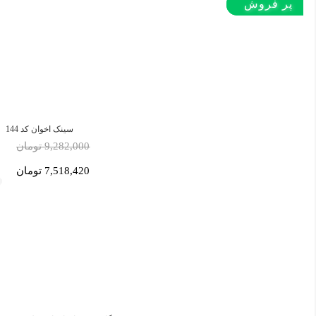
پر بازدید
پر فروش‌
پر فروش‌
سینک اخوان کد 144
9,282,000 تومان
7,518,420 تومان