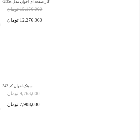
گاز صفحه ای اخوان مدل Gi35s
15,156,000 تومان
12,276,360 تومان
سینک اخوان کد 342
9,763,000 تومان
7,908,030 تومان