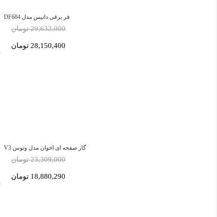
فر برقی داتیس مدل DF684
29,632,000 تومان
28,150,400 تومان
گاز صفحه ای اخوان مدل ونوس V3
23,309,000 تومان
18,880,290 تومان