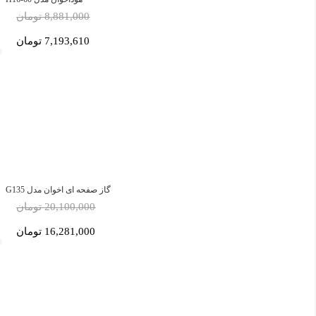
8,881,000 تومان
7,193,610 تومان
گاز صفحه ای اخوان مدل G135
20,100,000 تومان
16,281,000 تومان