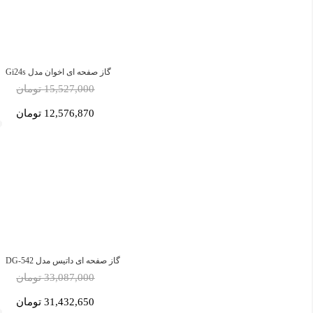
گاز صفحه ای اخوان مدل Gi24s
15,527,000 تومان
12,576,870 تومان
گاز صفحه ای داتیس مدل DG-542
33,087,000 تومان
31,432,650 تومان