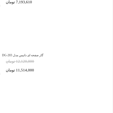
7,193,610 تومان
گاز صفحه ای داتیس مدل DG-203
12,120,000 تومان
11,514,000 تومان