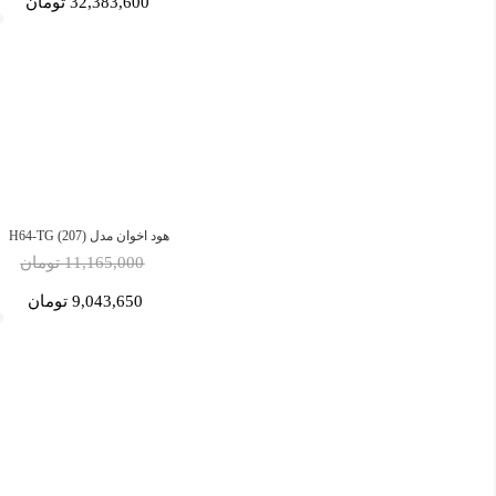
32,383,600 تومان
هود اخوان مدل H64-TG (207)
11,165,000 تومان
9,043,650 تومان