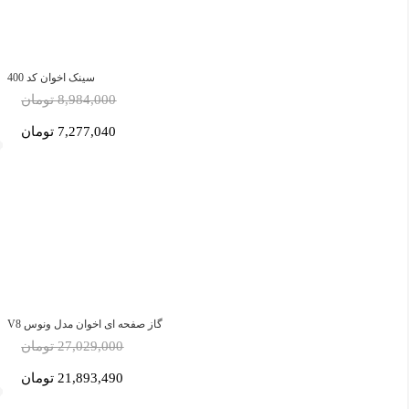
سینک اخوان کد 400
8,984,000 تومان
7,277,040 تومان
گاز صفحه ای اخوان مدل ونوس V8
27,029,000 تومان
21,893,490 تومان