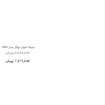
سینک اخوان توکار مدل 500S
9,844,000 تومان
7,973,640 تومان