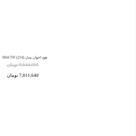
هود اخوان مدل H64-TW (214)
9,644,000 تومان
7,811,640 تومان