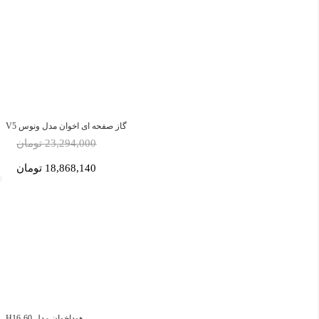
گاز صفحه ای اخوان مدل ونوس V5
23,294,000 تومان
18,868,140 تومان
هوداخوان مدل H16-60