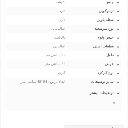
جنس
شیشه
ترموکوپل
دارد
شعله پلوپز
دارد
نوع سرشعله
ایتالیایی
جنس ولوم
باکالیت
قطعات اصلی
ایتالیایی
طول
92 سانتی متر
عرض
52 سانتی متر
نوع کارکرد
گازی
سایر توضیحات
ابعاد برش : 84*48 سانتی متر
توضیحات بیشتر
x