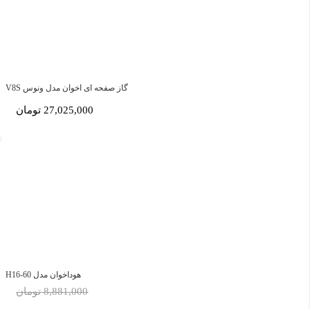
گاز صفحه ای اخوان مدل ونوس V8S
27,025,000 تومان
هوداخوان مدل H16-60
8,881,000 تومان