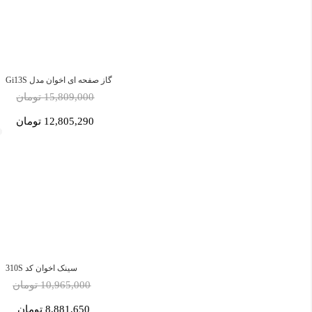
گاز صفحه ای اخوان مدل Gi13S
15,809,000 تومان
12,805,290 تومان
سینک اخوان کد 310S
10,965,000 تومان
8,881,650 تومان