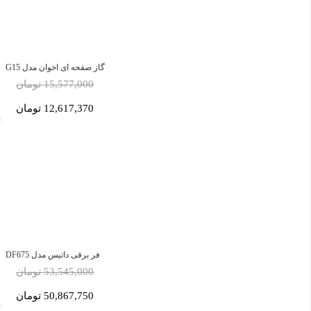
گاز صفحه ای اخوان مدل G15
15,577,000 تومان
12,617,370 تومان
فر برقی داتیس مدل DF675
53,545,000 تومان
50,867,750 تومان